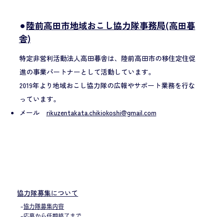
⚫︎
陸前高田市地域おこし協力隊事務局(高田暮
舎)
特定非営利活動法人高田暮舎は、陸前高田市の移住定住促
進の事業パートナーとして活動しています。
2019年より地域おこし協力隊の広報やサポート業務を行な
っています。
メール
rikuzentakata.chikiokoshi@gmail.com
協力隊募集について
-
協力隊募集内容
-
応募から任期終了まで