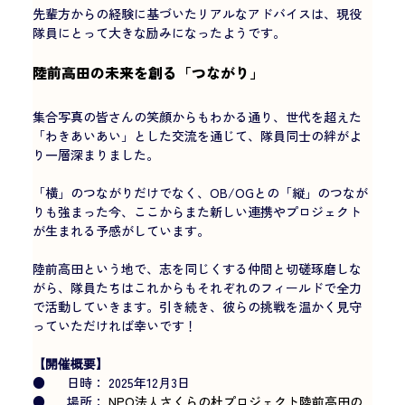
先輩方からの経験に基づいたリアルなアドバイスは、現役
隊員にとって大きな励みになったようです。
陸前高田の未来を創る「つながり」
集合写真の皆さんの笑顔からもわかる通り、世代を超えた
「わきあいあい」とした交流を通じて、隊員同士の絆がよ
り一層深まりました。
「横」のつながりだけでなく、OB/OGとの「縦」のつなが
りも強まった今、ここからまた新しい連携やプロジェクト
が生まれる予感がしています。
陸前高田という地で、志を同じくする仲間と切磋琢磨しな
がら、隊員たちはこれからもそれぞれのフィールドで全力
で活動していきます。引き続き、彼らの挑戦を温かく見守
っていただければ幸いです！
【開催概要】
●      日時： 2025年12月3日
●      場所： 
NPO法人さくらの杜プロジェクト陸前高田の