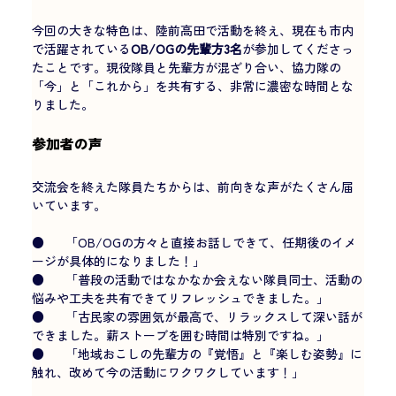
今回の大きな特色は、陸前高田で活動を終え、現在も市内
で活躍されている
OB/OGの先輩方3名
が参加してくださっ
たことです。現役隊員と先輩方が混ざり合い、協力隊の
「今」と「これから」を共有する、非常に濃密な時間とな
りました。
参加者の声
交流会を終えた隊員たちからは、前向きな声がたくさん届
いています。
●      「OB/OGの方々と直接お話しできて、任期後のイメ
ージが具体的になりました！」
●      「普段の活動ではなかなか会えない隊員同士、活動の
悩みや工夫を共有できてリフレッシュできました。」
●      「古民家の雰囲気が最高で、リラックスして深い話が
できました。薪ストーブを囲む時間は特別ですね。」
●      「地域おこしの先輩方の『覚悟』と『楽しむ姿勢』に
触れ、改めて今の活動にワクワクしています！」