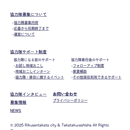
協力隊募集について
-
協力隊募集内容
-
応募から任期終了まで
-
運営について
協力隊サポート制度
協力隊着任後のサポート
協力隊になる前のサポート
-
フォローアップ制度
-
お試し地域おこし
-
家賃補助
-
地域おこしインターン
-
その他現在利用できるサポート
-
協力隊・移住に関するイベント
お問い合わせ
協力隊インタビュー
プライバシーポリシー
募集情報
NEWS
© 2025 Rikusentakata city & Takatakurashisha All Rights